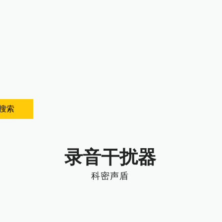
搜索
录音干扰器
科密声盾