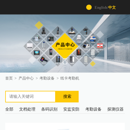
English
/
中文
首页
>
产品中心
>
考勤设备
>
纸卡考勤机
搜索
全部
文档处理
条码识别
安监安防
考勤设备
探测仪器